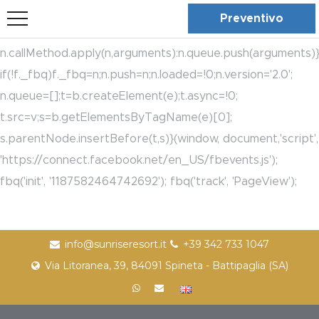
bool(true)
!function(f,b,e,v,n,t,s)
Preventivo
{if(f.fbq)return;n=f.fbq=function(){n.callMethod?
n.callMethod.apply(n,arguments):n.queue.push(arguments)}
if(!f._fbq)f._fbq=n;n.push=n;n.loaded=!0;n.version='2.0';
n.queue=[];t=b.createElement(e);t.async=!0;
t.src=v;s=b.getElementsByTagName(e)[0];
s.parentNode.insertBefore(t,s)}(window, document,'script',
'https://connect.facebook.net/en_US/fbevents.js');
fbq('init', '1187582464742692'); fbq('track', 'PageView');
info@sunriseresort.it
+39 342 733 1047
Via Litoranea, 39, 84091 Spineta - Battipaglia (SA)