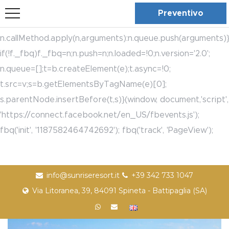
bool(true)
!function(f,b,e,v,n,t,s)
Preventivo
{if(f.fbq)return;n=f.fbq=function(){n.callMethod?
n.callMethod.apply(n,arguments):n.queue.push(arguments)}
if(!f._fbq)f._fbq=n;n.push=n;n.loaded=!0;n.version='2.0';
n.queue=[];t=b.createElement(e);t.async=!0;
t.src=v;s=b.getElementsByTagName(e)[0];
s.parentNode.insertBefore(t,s)}(window, document,'script',
'https://connect.facebook.net/en_US/fbevents.js');
fbq('init', '1187582464742692'); fbq('track', 'PageView');
info@sunriseresort.it
+39 342 733 1047
Via Litoranea, 39, 84091 Spineta - Battipaglia (SA)